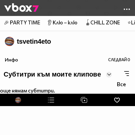
Member of
👾
🎉 PARTY TIME
👂 Клю – клю
🪀CHILL ZONE
⭐Li
tsvetin4eto
Инфо
СЛЕДВАЙ
0
Субтитри към моите клипове
Все
още нямам субтитри.