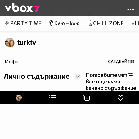
Member of
👾
🎉 PARTY TIME
👂 Клю – клю
🪀CHILL ZONE
⭐Li
turktv
Инфо
СЛЕДВАЙ
183
Потребителят
Лично съдържание
все още няма
качено съдържание.