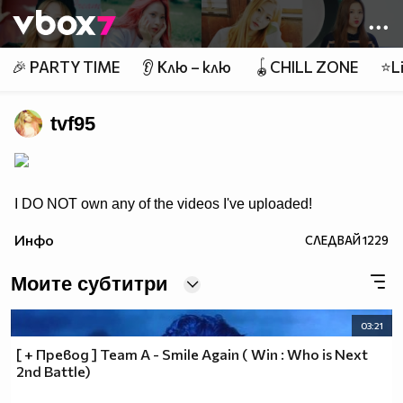
Member of
👾
🎉 PARTY TIME
👂 Клю – клю
🪀CHILL ZONE
⭐Li
tvf95
I DO NOT own any of the videos I've uploaded!
Инфо
СЛЕДВАЙ
1229
Моите субтитри
03:21
[ + Превод ] Team A - Smile Again ( Win : Who is Next
2nd Battle)