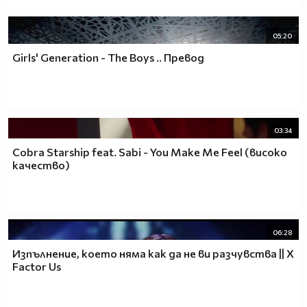
05:20
Girls' Generation - The Boys .. Превод
03:34
Cobra Starship fеаt. Sabi - You Make Me Feel (високо
качество)
06:28
Изпълнение, което няма как да не ви разчувства || X
Factor Us