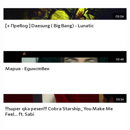
03:04
[+ Превод ] Daesung ( Big Bang) - Lunatic
03:48
Мария - Единствен
03:34
!!!super qka pesen!!! Cobra Starship_ You Make Me
Feel... ft. Sabi