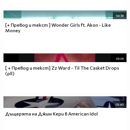
04:38
[+ Превод и текст ] Wonder Girls ft. Akon - Like
Money
03:05
[ + Превод и текст] Zz Ward - Til The Casket Drops
(pll)
03:40
Дъщерята на Джим Кери в American Idol