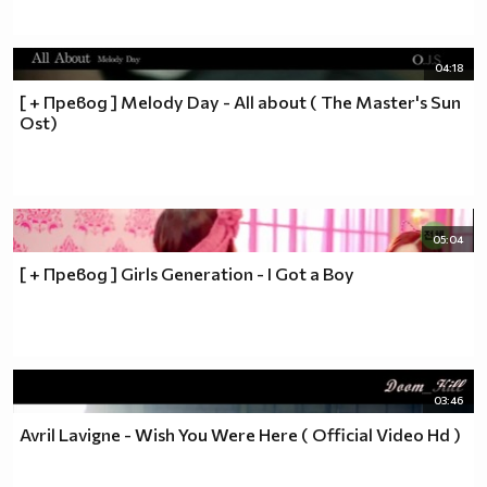
04:18
[ + Превод ] Melody Day - All about ( The Master's Sun
Ost)
05:04
[ + Превод ] Girls Generation - I Got a Boy
03:46
Avril Lavigne - Wish You Were Here ( Official Video Hd )