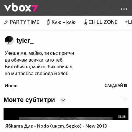
Member of
👾
🎉 PARTY TIME
👂 Клю – клю
🪀CHILL ZONE
⭐Li
tyler_
Учеше ме, майко, ти със притчи
да обичам всички като теб.
Бих обичал, майко, бих обичал,
но ми требва свобода и хлеб.
Инфо
СЛЕДВАЙ
19
Моите субтитри
03:38
Явката Длг - Nodo (инст. Sezko) - New 2013