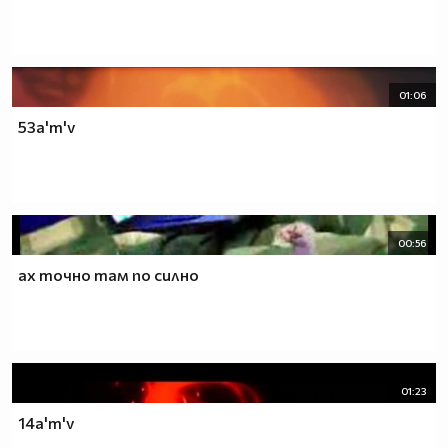
01:06
53a'm'v
00:56
ах точно там по силно
01:23
14a'm'v