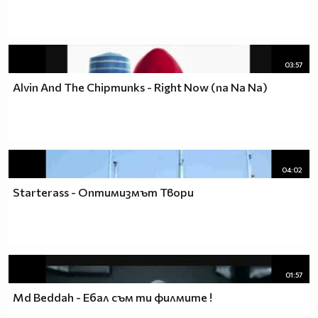
03:57
Alvin And The Chipmunks - Right Now (na Na Na)
04:02
Starterass - Оптимизмът Твори
01:57
Md Beddah - Ебал съм ти филмите !