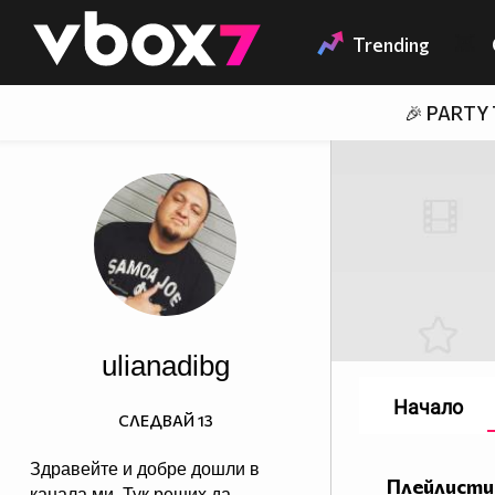
Member of
👾
Trending
🎉 PARTY
ulianadibg
Начало
СЛЕДВАЙ
13
Здравейте и добре дошли в
Плейлисти
канала ми. Тук реших да