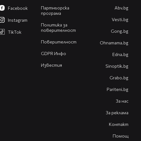
Партньорска
Abv.bg
Facebook
програма
Vesti.bg
Instagram
Политика за
поверителност
Gong.bg
TikTok
Поверителност
Оhnamama.bg
GDPR Инфо
Edna.bg
Известия
Sinoptik.bg
Grabo.bg
Pariteni.bg
За нас
За реклама
Контакт
Помощ