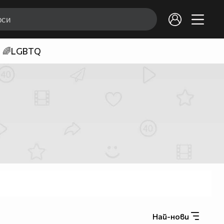
🌈LGBTQ
Най-нови