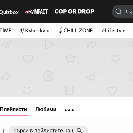
Quizbox
 TIME
👂 Клю – клю
🪀CHILL ZONE
⭐Lifestyle
Плейлисти
Любими
|