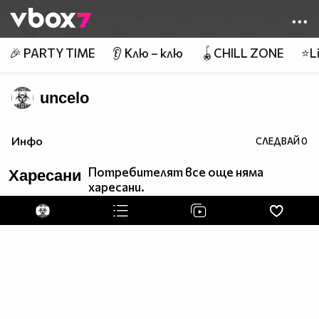
Member of
👾
🎉 PARTY TIME
👂 Клю – клю
🪀CHILL ZONE
⭐Li
uncelo
Инфо
СЛЕДВАЙ
0
Потребителят все още няма
Харесани
харесани.