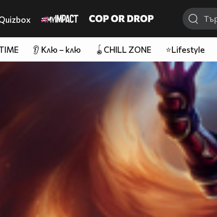
Quizbox
 TIME
👂 Клю – клю
🪀CHILL ZONE
⭐Lifestyle