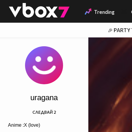
Member of
👾
Trending
🎉 PARTY
uragana
СЛЕДВАЙ
2
Anime :X (love)