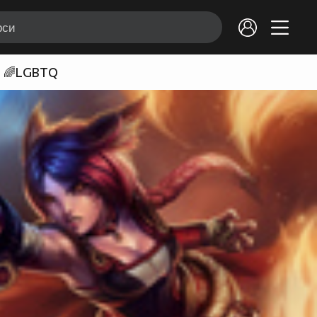
🌈LGBTQ