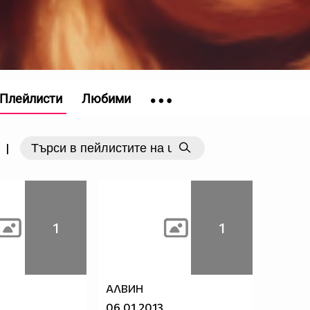
Плейлисти
Любими
|
1
1
АЛВИН
06.01.2013