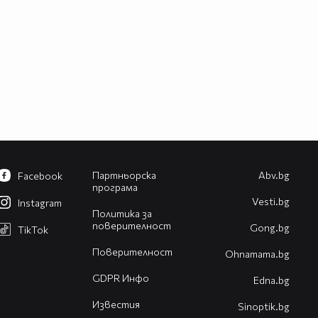
Партньорска
Abv.bg
Facebook
програма
Vesti.bg
Instagram
Политика за
поверителност
Gong.bg
TikTok
Поверителност
Оhnamama.bg
GDPR Инфо
Edna.bg
Известия
Sinoptik.bg