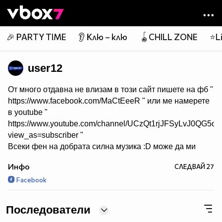
Member of
👾
🎉 PARTY TIME
👂 Клю – клю
🪀CHILL ZONE
⭐Li
user12
От много отдавна не влизам в този сайт пишете на фб "
https://www.facebook.com/MaCtEeeR " или ме намерете
в youtube "
https://www.youtube.com/channel/UCzQt1rjJFSyLvJ0QG5
view_as=subscriber "
Всеки фен на добрата силна музика :D може да ми
пише на скайп :
Инфо
СЛЕДВАЙ
27
▂ ▃ ▄ ▅ ▆ ▇ █ STRONG BASS █ ▇ ▆ ▅ ▄ ▃ ▂
Facebook
Follow on instagram
{√ip}***Само Хитове***{√ip}
Последователи
Един от най-добрите ми приятели :