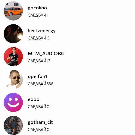
orioncaraudiosecurity
gocolino
Следваща цел:
СЛЕДВАЙ
1
▂ ▃ ▄ ▅ ▆ ▇ █ Audio Fans Of Bulgaria Bass Team █ ▇ ▆
hertzenergy
▅ ▄ ▃ ▂
СЛЕДВАЙ
0
Това са и 3-те ми титана Logitech z2300
MTM_AUDIOBG
СЛЕДВАЙ
13
Дигиталната ми 5.1 Система за домашно кино :)
opelfan1
Logitech z906 (star)
СЛЕДВАЙ
336
eobo
СЛЕДВАЙ
0
gotham_cit
СЛЕДВАЙ
0