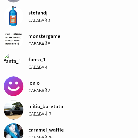
stefandj
СЛЕДВАЙ
3
monstergame
СЛЕДВАЙ
8
fanta_1
СЛЕДВАЙ
1
ionio
СЛЕДВАЙ
2
mitio_baretata
СЛЕДВАЙ
17
caramel_waffle
СЛЕДВАЙ
28