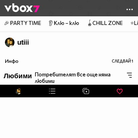
Member of
👾
🎉 PARTY TIME
👂 Клю – клю
🪀CHILL ZONE
⭐Li
utiii
Инфо
СЛЕДВАЙ
1
Потребителят все още няма
Любими
любими