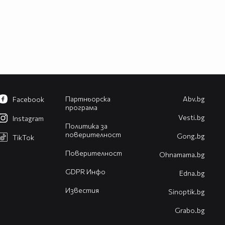
Партньорска
Abv.bg
Facebook
програма
Vesti.bg
Instagram
Политика за
поверителност
Gong.bg
TikTok
Поверителност
Оhnamama.bg
GDPR Инфо
Edna.bg
Известия
Sinoptik.bg
Grabo.bg