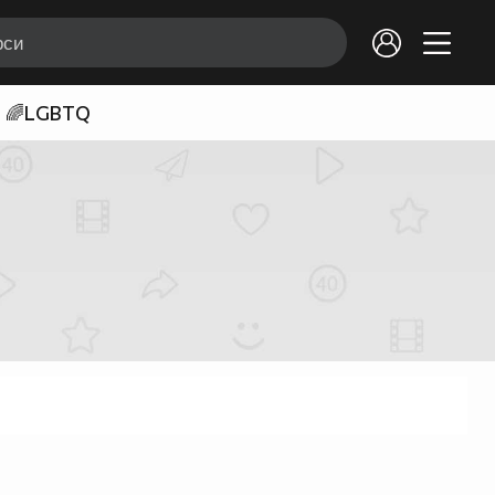
🌈LGBTQ