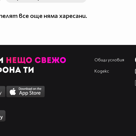
елят все още няма харесани.
Общи условия
Кодекс