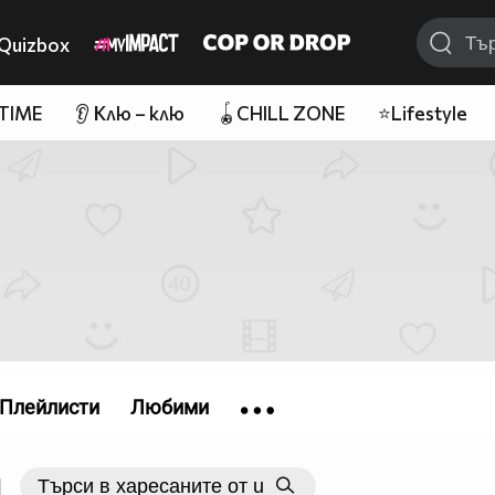
Quizbox
 TIME
👂 Клю – клю
🪀CHILL ZONE
⭐Lifestyle
Плейлисти
Любими
|