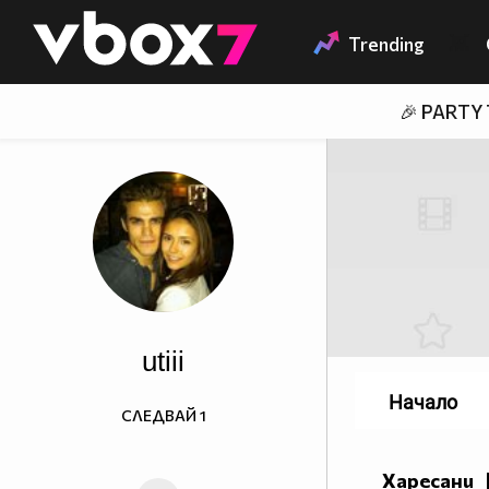
Member of
👾
Trending
🎉 PARTY
utiii
Начало
СЛЕДВАЙ
1
Харесани