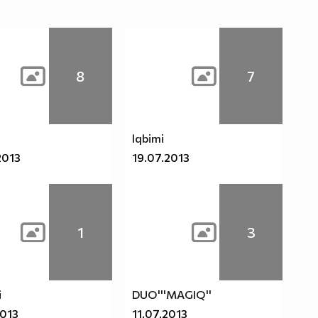
8
7
lqbimi
2013
19.07.2013
1
3
i
DUO'''MAGIQ''
2013
11.07.2013