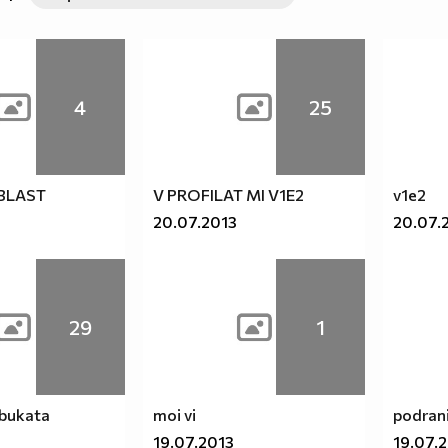
4
25
BLAST
V PROFILAT MI V1E2
v1e2
20.07.2013
20.07.
29
1
mbukata
moi vi
podran
19.07.2013
19.07.