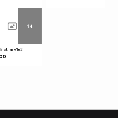
14
filat mi v1e2
2013