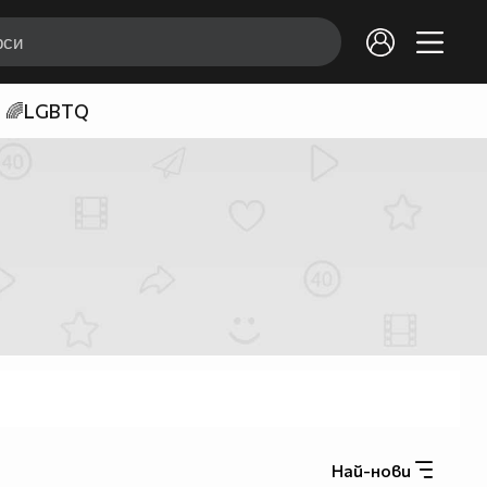
🌈LGBTQ
Най-нови