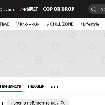
Quizbox
 TIME
👂 Клю – клю
🪀CHILL ZONE
⭐Lifestyle
Плейлисти
Любими
|