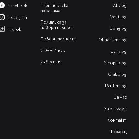
Партньорска
Abv.bg
Facebook
програма
Vesti.bg
Instagram
Политика за
поверителност
Gong.bg
TikTok
Поверителност
Оhnamama.bg
GDPR Инфо
Edna.bg
Известия
Sinoptik.bg
Grabo.bg
Pariteni.bg
За нас
За реклама
Контакт
Помощ