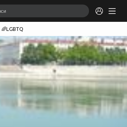
🌈LGBTQ