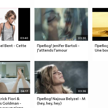
03:40
03:30
l Bent - Cette
Превод! Jenifer Bartoli -
Превод!
J'attends l'amour
Une bou
04:17
03:36
rick Fiori &
Превод! Najoua Belyzel - M
s Goldman -
(hey, hey, hey)
 sur un piano