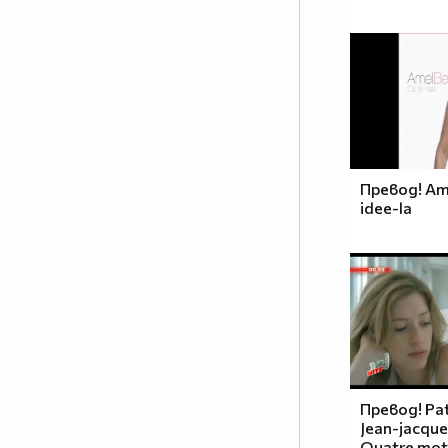
Превод! Ame
idee-la
Превод! Pat
Jean-jacque
Quatre mots