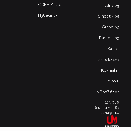
GDPR Инфо
Edna.bg
Известия
Sinoptik.bg
Grabo.bg
Pariteni.bg
За нас
За реклама
Контакт
Помощ
VBox7 блог
© 2026
Всички права
запазени.