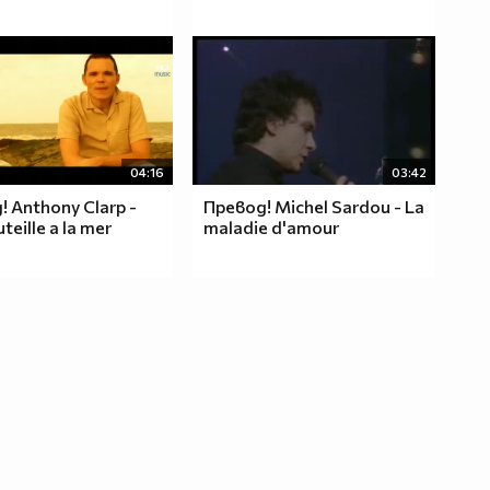
04:16
03:42
 Anthony Clarp -
Превод! Michel Sardou - La
teille a la mer
maladie d'amour