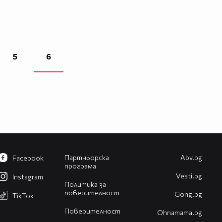
5
6
Партньорска
Abv.bg
Facebook
програма
Vesti.bg
Instagram
Политика за
поверителност
Gong.bg
TikTok
Поверителност
Оhnamama.bg