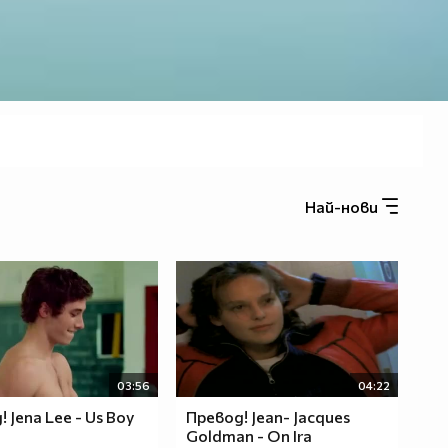
Най-нови
03:56
04:22
 Jena Lee - Us Boy
Превод! Jean- Jacques
Goldman - On Ira