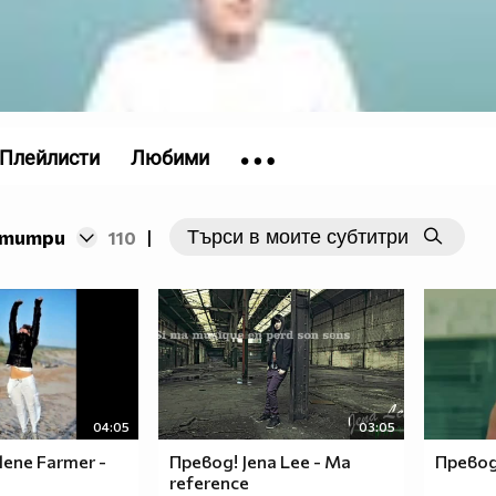
Плейлисти
Любими
бтитри
110
|
04:05
03:05
ene Farmer -
Превод! Jena Lee - Ma
Превод!
reference