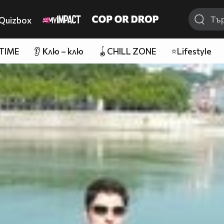
Quizbox
 TIME
👂 Клю – клю
🪀CHILL ZONE
⭐Lifestyle