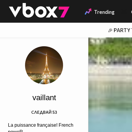
Member of
👾
Trending
🎉 PARTY
vaillant
СЛЕДВАЙ
53
La puissance française! French
poweR