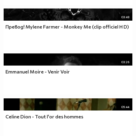
03:48
Превод! Mylene Farmer - Monkey Me (clip officiel H D)
03:26
Emmanuel Moire - Venir Voir
05:44
Celine Dion - Tout l'or des hommes