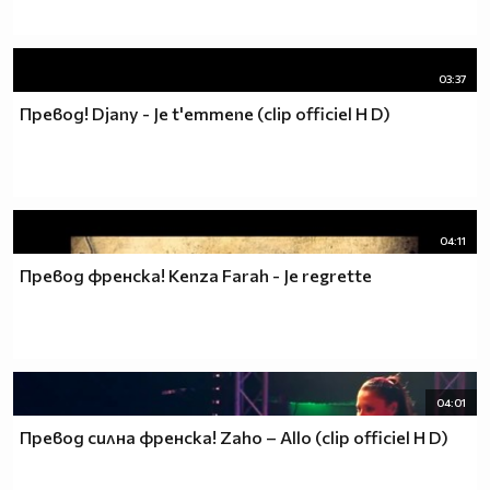
03:37
Превод! Djany - Je t'emmene (clip officiel H D)
04:11
Превод френска! Kenza Farah - Je regrette
04:01
Превод силна френска! Zaho – Allo (clip officiel H D)