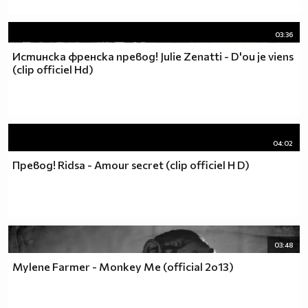
03:36
Истинска френска превод! Julie Zenatti - D'ou je viens
(clip officiel Hd)
04:02
Превод! Ridsa - Amour secret (clip officiel H D)
03:48
Mylene Farmer - Monkey Me (official 2o13)