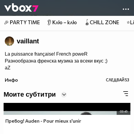
Member of
👾
🎉 PARTY TIME
👂 Клю – клю
🪀CHILL ZONE
⭐Li
vaillant
La puissance française! French poweR
Разнообразна френска музика за всеки вкус ;)
aZ
Инфо
СЛЕДВАЙ
53
Моите субтитри
03:45
Превод! Auden - Pour mieux s'unir