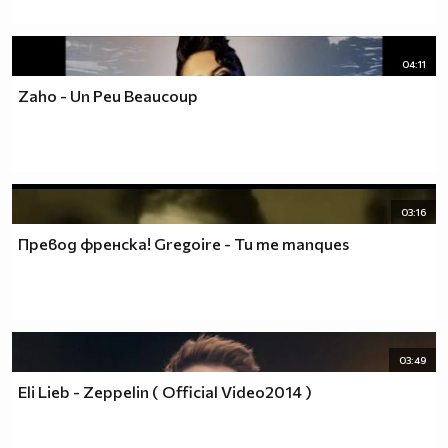
04:11
Zaho - Un Peu Beaucoup
03:16
Превод френска! Gregoire - Tu me manques
03:49
Eli Lieb - Zeppelin ( Official Video2014 )