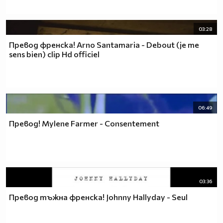
03:28
Превод френска! Arno Santamaria - Debout (je me
sens bien) clip Hd officiel
06:49
Превод! Mylene Farmer - Consentement
03:36
Превод тъжна френска! Johnny Hallyday - Seul