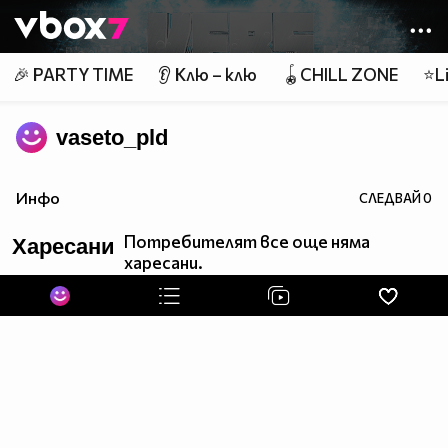
Member of
👾
🎉 PARTY TIME
👂 Клю – клю
🪀CHILL ZONE
⭐Li
vaseto_pld
Инфо
СЛЕДВАЙ
0
Потребителят все още няма
Харесани
харесани.