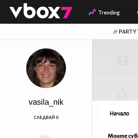
Member of
👾
Trending
🎉 PARTY
vasila_nik
Начало
СЛЕДВАЙ
0
Моите су