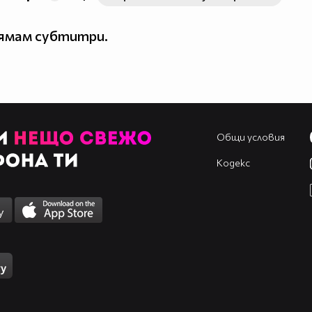
нямам субтитри.
Общи условия
Кодекс