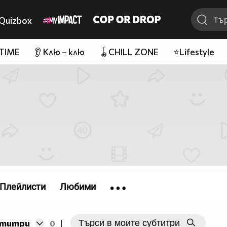
Quizbox
 TIME
👂 Клю – клю
🪀CHILL ZONE
⭐Lifestyle
Плейлисти
Любими
бтитри
0
|