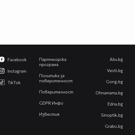
Партньорска
Abv.bg
Facebook
програма
Vesti.bg
Instagram
Политика за
поверителност
Gong.bg
TikTok
Поверителност
Оhnamama.bg
GDPR Инфо
Edna.bg
Известия
Sinoptik.bg
Grabo.bg