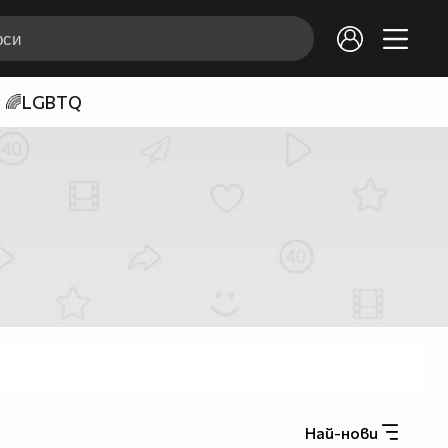
🌈LGBTQ
Най-нови