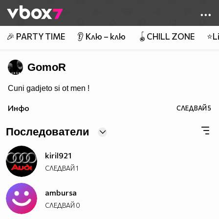
Member of
👾
🎉 PARTY TIME
👂 Клю – клю
🪀CHILL ZONE
⭐Li
GomoR
Cuni gadjeto si ot men !
Инфо
СЛЕДВАЙ
5
Последователи
kiril921
СЛЕДВАЙ
1
ambursa
СЛЕДВАЙ
0