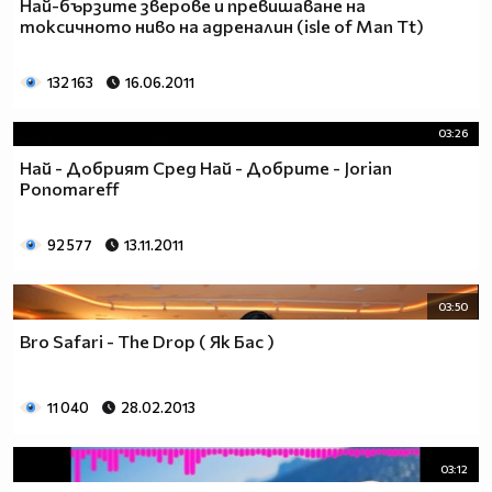
Най-бързите зверове и превишаване на
токсичното ниво на адреналин (isle of Man Tt)
132 163
16.06.2011
03:26
Най - Добрият Сред Най - Добрите - Jorian
Ponomareff
92 577
13.11.2011
03:50
Bro Safari - The Drop ( Як Бас )
11 040
28.02.2013
03:12