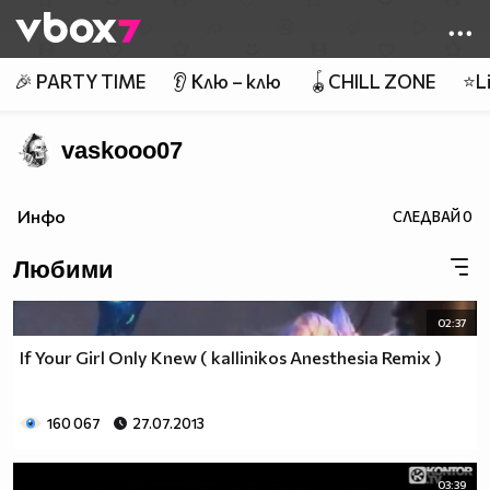
Member of
👾
🎉 PARTY TIME
👂 Клю – клю
🪀CHILL ZONE
⭐Li
vaskooo07
Инфо
СЛЕДВАЙ
0
Любими
02:37
If Your Girl Only Knew ( kallinikos Anesthesia Remix )
160 067
27.07.2013
03:39