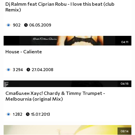
Dj Ralmm feat Ciprian Robu - I love this beat (club
Remix)
902
06.05.2009
04:11
House - Caliente
3 294
27.04.2008
04:16
Стабилен Хаус! Chardy & Timmy Trumpet -
Melbournia (original Mix)
1 282
15.07.2013
08:14