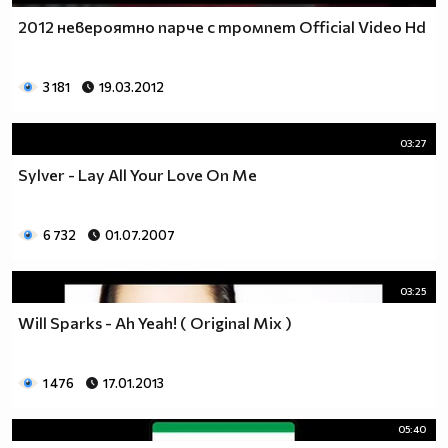
2012 невероятно парче с тромпет Official Video Hd
3 181
19.03.2012
03:27
Sylver - Lay All Your Love On Mе
6 732
01.07.2007
03:25
Will Sparks - Ah Yeah! ( Original Mix )
1 476
17.01.2013
05:40