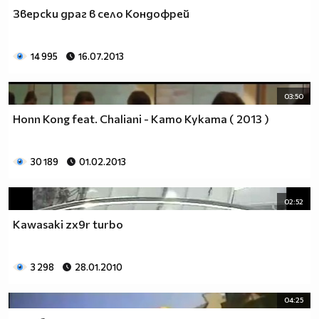
Зверски драг в село Кондофрей
14 995
16.07.2013
03:50
Honn Kong feat. Chaliani - Като Куката ( 2013 )
30 189
01.02.2013
02:52
Kawasaki zx9r turbo
3 298
28.01.2010
04:25