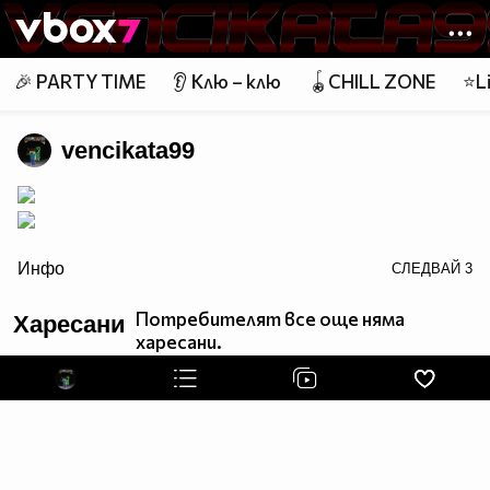
Member of
👾
🎉 PARTY TIME
👂 Клю – клю
🪀CHILL ZONE
⭐Li
vencikata99
border=0 width="376" height="122" alt="">
Инфо
СЛЕДВАЙ
3
Топ 40 Смях
Потребителят все още няма
Харесани
харесани.