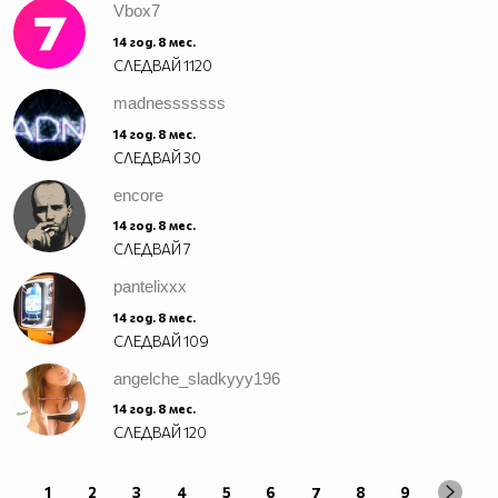
Vbоx7
14 год. 8 мес.
СЛЕДВАЙ
1120
madnesssssss
14 год. 8 мес.
СЛЕДВАЙ
30
encore
14 год. 8 мес.
СЛЕДВАЙ
7
pantelixxx
14 год. 8 мес.
СЛЕДВАЙ
109
angelche_sladkyyy196
14 год. 8 мес.
СЛЕДВАЙ
120
1
2
3
4
5
6
7
8
9