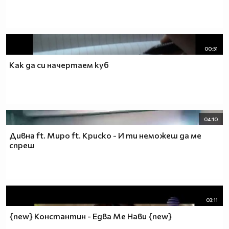
00:51
Как да си начертаем куб
04:10
Дивна ft. Миро ft. Криско - И ти неможеш да ме
спреш
03:11
{new} Константин - Едва Ме Нави {new}