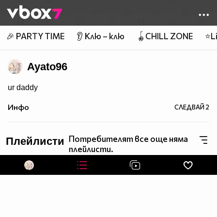
Member of
👾
🎉 PARTY TIME
👂 Клю – клю
🪀CHILL ZONE
⭐Li
Ayato96
ur daddy
Инфо
СЛЕДВАЙ
2
Потребителят все още няма
Плейлисти
плейлисти.