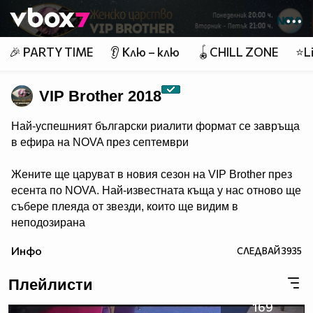
Member of
👾
🎉 PARTY TIME
👂 Клю – клю
🪀CHILL ZONE
⭐Li
VIP Brother 2018
Най-успешният български риалити формат се завръща
в ефира на NOVA през септември
Жените ще царуват в новия сезон на VIP Brother през
есента по NOVA. Най-известната къща у нас отново ще
събере плеяда от звезди, които ще видим в
неподозирана
светлина. Шоуто, което постави основите на риалити
Инфо
СЛЕДВАЙ
3935
телевизията в България, се завръща в ефира през
есента, а темата "Женско царство“ обещава да даде
Плейлисти
цялата власт, но и цялата отговорност в ръцете на
дамите.
169