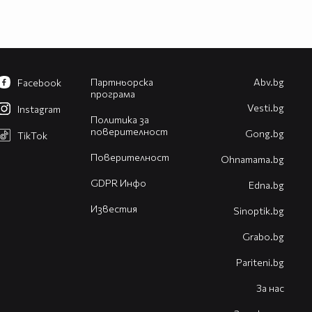
Партньорска
Abv.bg
Facebook
програма
Vesti.bg
Instagram
Политика за
поверителност
Gong.bg
TikTok
Поверителност
Оhnamama.bg
GDPR Инфо
Edna.bg
Известия
Sinoptik.bg
Grabo.bg
Pariteni.bg
За нас