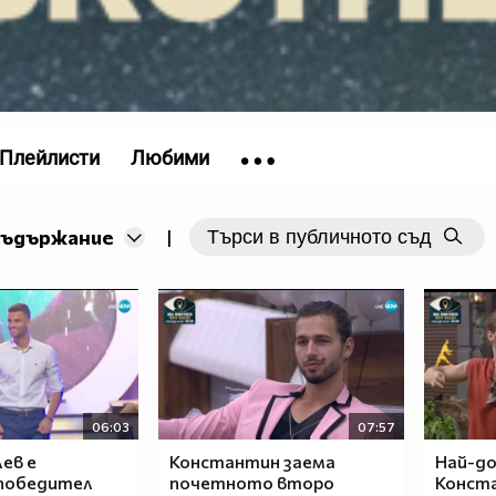
Плейлисти
Любими
съдържание
|
06:03
07:57
ев е
Константин заема
Най-д
победител
почетното второ
Конст