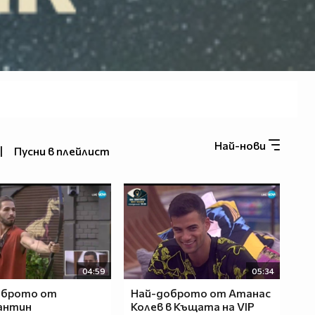
Най-нови
|
Пусни в плейлист
04:59
05:34
оброто от
Най-доброто от Атанас
антин
Колев в Къщата на VIP