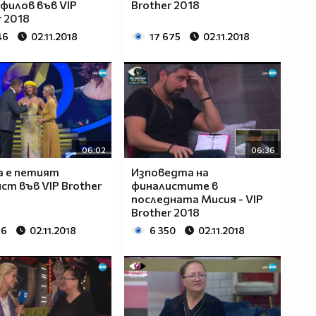
филов във VIP
Brother 2018
r 2018
46
02.11.2018
17 675
02.11.2018
06:02
06:36
а e петият
Изповедта на
ст във VIP Brother
финалистите в
последната Мисия - VIP
Brother 2018
66
02.11.2018
6 350
02.11.2018