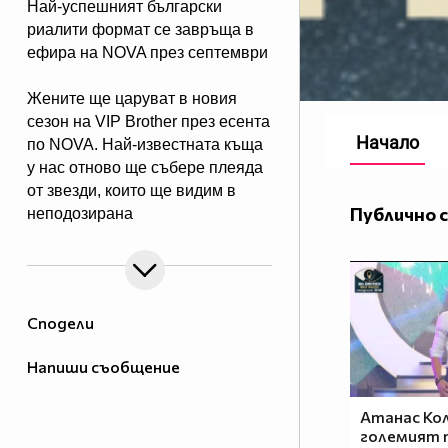
Най-успешният български
риалити формат се завръща в
ефира на NOVA през септември
Жените ще царуват в новия
сезон на VIP Brother през есента
Начало
по NOVA. Най-известната къща
у нас отново ще събере плеяда
от звезди, които ще видим в
Публично 
неподозирана
светлина. Шоуто, което постави
основите на риалити
телевизията в България, се
завръща в ефира през есента, а
Сподели
темата "Женско царство“
обещава да даде цялата власт,
Напиши съобщение
но и цялата отговорност в
ръцете на дамите.
Атанас Кол
големият 
Събитията в Къщата ще се