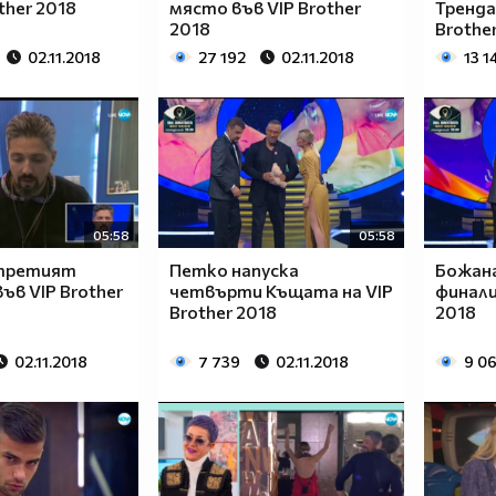
ther 2018
място във VIP Brother
Тренда
2018
Brothe
02.11.2018
27 192
02.11.2018
13 1
05:58
05:58
 третият
Петко напуска
Божан
ъв VIP Brother
четвърти Къщата на VIP
финали
Brother 2018
2018
02.11.2018
7 739
02.11.2018
9 0