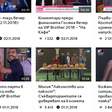
00:31
06:30
 - тази вечер
Коментари преди
Първо 
2.11.2018)
финалната Голяма вечер
Костов
на VIP Brother 2018 – "На
изнен
Кафе"
напуск
02.11.2018
1 322
02.11.2018
2 13
05:25
10:24
ото парти в
Мисия "Лакомство или
Божан
си нови
пакост":
ситуа
VIP Brother
Съквартирантите се
провал
доверяват на късмета
паяка"
01.11.2018
5 413
01.11.2018
3 8