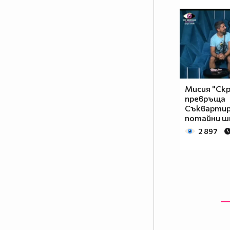
Мисия "Скр
превръща
Съквартир
потайни ш
2 897