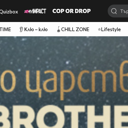
Quizbox
 TIME
👂 Клю – клю
🪀CHILL ZONE
⭐Lifestyle