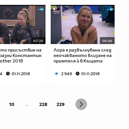
07:20
06:06
то присъствие на
Лора е развълнувана след
разни Константин
неочакваното влизане на
rother 2018
приятеля ѝ в Къщата
64
01.11.2018
2 949
01.11.2018
10
...
228
229