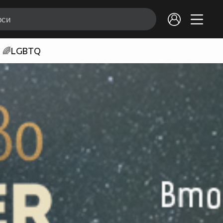
🌈LGBTQ