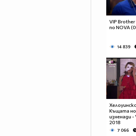
цариците и ще имат ли царе до
себе си? Ще има ли война
между мъжете и жените? Кой ще
VIP Brother
надделее и кой е всъщност
по NOVA (0
силният пол? Кои са звездните
участници в новия сезон на
шоуто?
14 839
Отговорите във VIP Brother:
Женско царство от 10
септември в 20.00 ч. само по
NOVA
Хелоуинск
Къщата но
изненади - 
2018
7 066