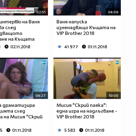
02:51
04:09
интервю на Ваня
Ваня напуска
а след
изненадващо Къщата на
адващото
VIP Brother 2018
ане на Къщата
1
02.11.2018
41 977
01.11.2018
04:27
10:00
а драматизира
Мисия "Скрий паяка":
цията след
една игра на надлъгване -
а на Мисия "Скрий
VIP Brother 2018
45
01.11.2018
5 583
01.11.2018