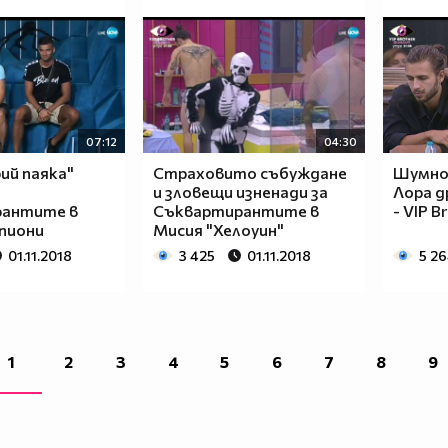
07:12
04:30
ий паяка"
Страховито събуждане
Шумно
и зловещи изненади за
Лора д
антите в
Съквартирантите в
- VIP B
пиони
Мисия "Хелоуин"
01.11.2018
3 425
01.11.2018
5 2
1
2
3
4
5
6
7
8
9