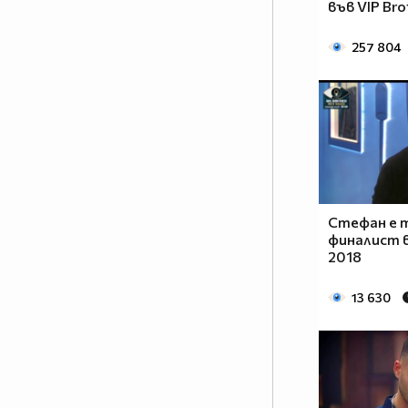
във VIP Bro
случват според волята на
жените, а съквартирантите ще
257 804
изпаднат в ситуации, които
надхвърлят и най-смелите им
фантазии за преживяването,
наречено VIP Brother.
Матриархатът в ефира ще
разбие всички клишета и ще
надхвърли всички очаквания
тази есен.
Стефан е
финалист в
Ще са подложени ли мъжете на
2018
тежки условия в Къщата? Ще
има ли въобще мъже сред
13 630
съквартирантите? Каква ще е
волята на жените в най-
известната къща? Как гледа Big
Brother на идеята жените да
управляват Къщата? Кои ще са