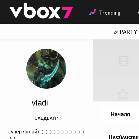
Member of
👾
Trending
🎉 PARTY
vladi___
Начало
СЛЕДВАЙ
1
супер як сайт :) :) :) :) :) :) :) :) :) :) :)
Плейлисти
:) :)