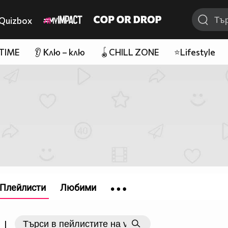
Quizbox
 TIME
👂 Клю – клю
🪀CHILL ZONE
⭐Lifestyle
Плейлисти
Любими
|