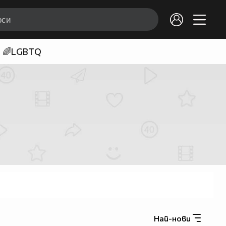
🌈LGBTQ
Най-нови