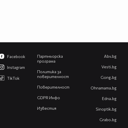
Партньорска
Abv.bg
Facebook
програма
Vesti.bg
Instagram
Политика за
поверителност
Gong.bg
TikTok
Поверителност
Оhnamama.bg
GDPR Инфо
Edna.bg
Известия
Sinoptik.bg
Grabo.bg