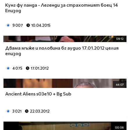
Кунг фу панда - Легенди за страхотният боец 14
Епизод
9 007
10.04.2015
09:12
Двама мъже и половина бг аудио 17.01.2012 целия
епизод
4 075
17.01.2012
44:07
Ancient Aliens s03e10 + Bg Sub
3 021
22.03.2012
00:06