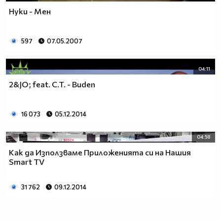
Нуки - Мен
597
07.05.2007
04:11
2&JO; feat. C.T. - Buden
16 073
05.12.2014
04:58
Как да Използваме Приложенията си на Нашия
Smart TV
31 762
09.12.2014