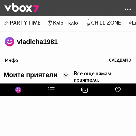
Member of
👾
🎉 PARTY TIME
👂 Клю – клю
🪀CHILL ZONE
⭐Li
vladicha1981
Инфо
СЛЕДВАЙ
0
Все още нямам
Моите приятели
приятели.