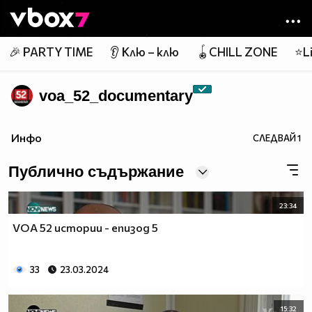
Member of
👾
🎉 PARTY TIME
👂 Клю – клю
🪀CHILL ZONE
⭐Li
voa_52_documentary
Инфо
СЛЕДВАЙ
1
Публично съдържание
23:34
VOA 52 истории - епизод 5
33
23.03.2024
15:32