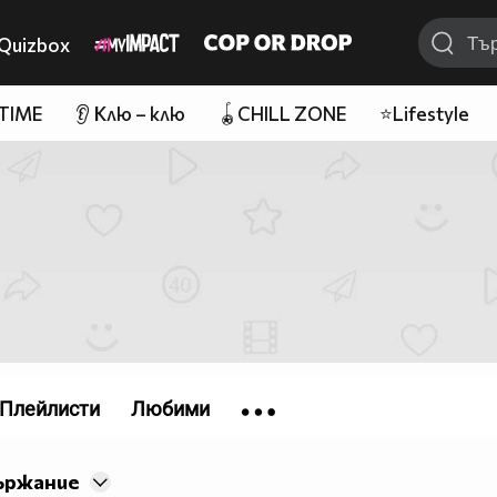
Quizbox
 TIME
👂 Клю – клю
🪀CHILL ZONE
⭐Lifestyle
Плейлисти
Любими
ържание