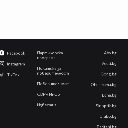
Партньорска
Abv.bg
Facebook
програма
Vesti.bg
Instagram
Политика за
поверителност
Gong.bg
TikTok
Поверителност
Оhnamama.bg
GDPR Инфо
Edna.bg
Известия
Sinoptik.bg
Grabo.bg
Pariteni.bg