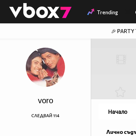
Member of
👾
Trending
🎉 PARTY
voro
Начало
СЛЕДВАЙ
114
Лично съд