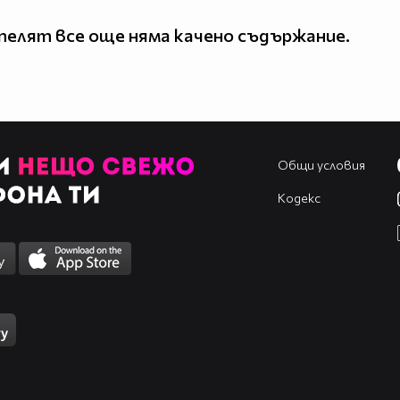
елят все още няма качено съдържание.
Общи условия
Кодекс