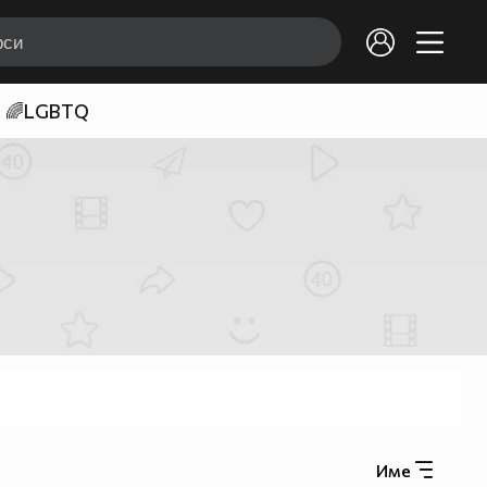
🌈LGBTQ
Име