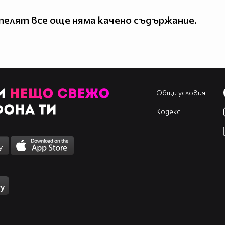
елят все още няма качено съдържание.
Общи условия
Кодекс