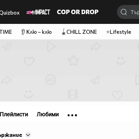
Quizbox
 TIME
👂 Клю – клю
🪀CHILL ZONE
⭐Lifestyle
Плейлисти
Любими
ържание