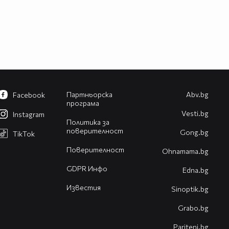
Партньорска
Abv.bg
Facebook
програма
Vesti.bg
Instagram
Политика за
поверителност
Gong.bg
TikTok
Поверителност
Оhnamama.bg
GDPR Инфо
Edna.bg
Известия
Sinoptik.bg
Grabo.bg
Pariteni.bg