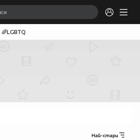
🌈LGBTQ
Най-стари