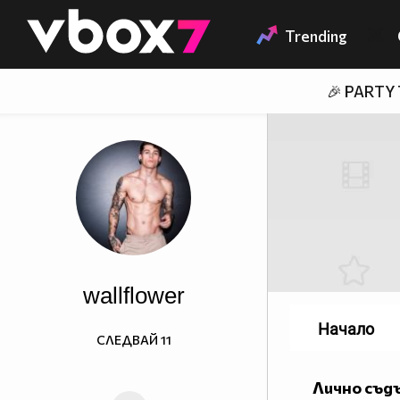
Member of
👾
Trending
🎉 PARTY
wallflower
Начало
СЛЕДВАЙ
11
Лично съд