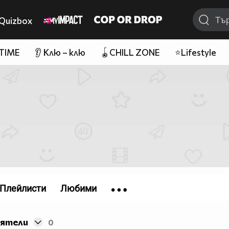
Quizbox
 TIME
👂 Клю – клю
🪀CHILL ZONE
⭐Lifestyle
Плейлисти
Любими
иятели
0