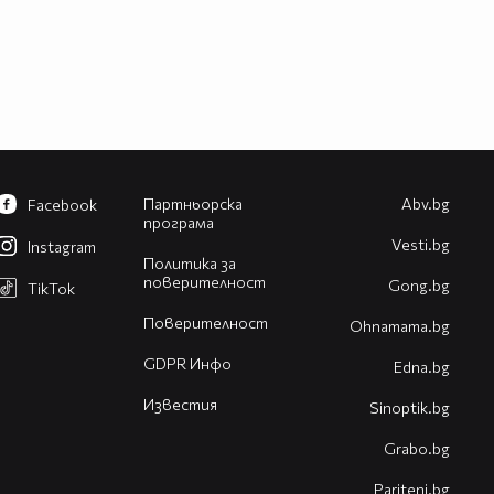
Партньорска
Abv.bg
Facebook
програма
Vesti.bg
Instagram
Политика за
поверителност
Gong.bg
TikTok
Поверителност
Оhnamama.bg
GDPR Инфо
Edna.bg
Известия
Sinoptik.bg
Grabo.bg
Pariteni.bg