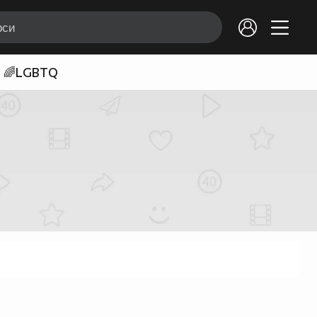
🌈LGBTQ