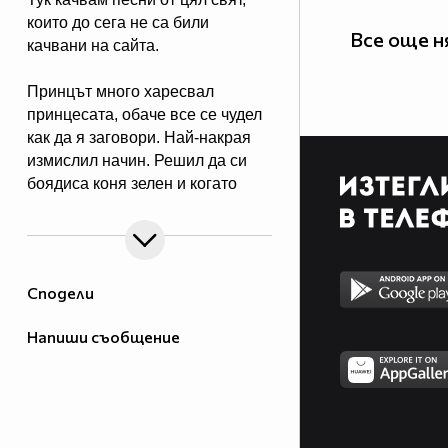
които до сега не са били
Все още н
качвани на сайта.
Принцът много харесвал
принцесата, обаче все се чудел
как да я заговори. Най-накрая
измислил начин. Решил да си
боядиса коня зелен и когато
принцесата го види със зелен
кон, щяла да възкликне "Ау,
принце, какъв Ви е зелен коня!",
а пък той щял да каже "Е да, ама
Сподели
пък аз Ви обичам!".
Речено-сторено. Боядисва си
Напиши съобщение
коня, отива пред замъка с коня,
а през това време принцесата
се показва през прозореца и
възкликва:
- Принце, аз Ви обичам!!!