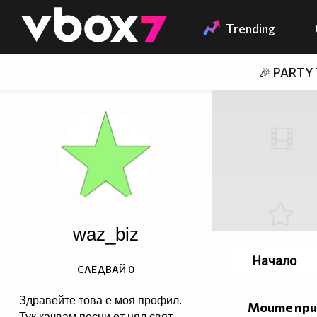
Member of
👾
Trending
🎉 PARTY
waz_biz
Начало
СЛЕДВАЙ
0
Здравейте това е моя профил.
Моите пр
Тук качвам песни от цял свят,