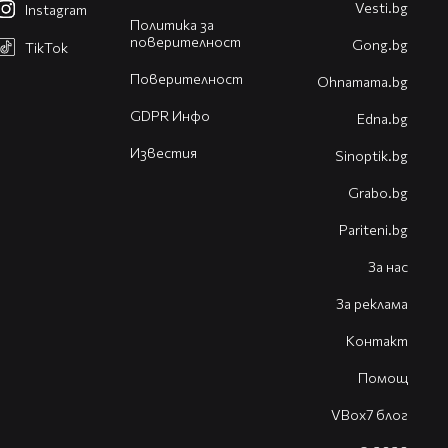
Vesti.bg
Instagram
Политика за
поверителност
Gong.bg
TikTok
Поверителност
Оhnamama.bg
GDPR Инфо
Edna.bg
Известия
Sinoptik.bg
Grabo.bg
Pariteni.bg
За нас
За реклама
Контакт
Помощ
VBox7 блог