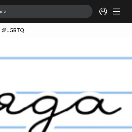
🌈LGBTQ