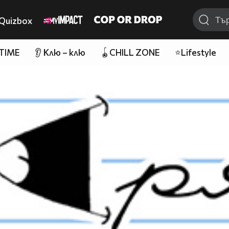
Quizbox
 TIME
👂 Клю – клю
🪀CHILL ZONE
⭐Lifestyle