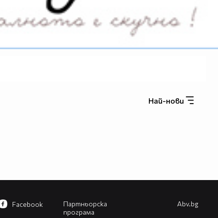
Най-нови
Партньорска
Abv.bg
Facebook
програма