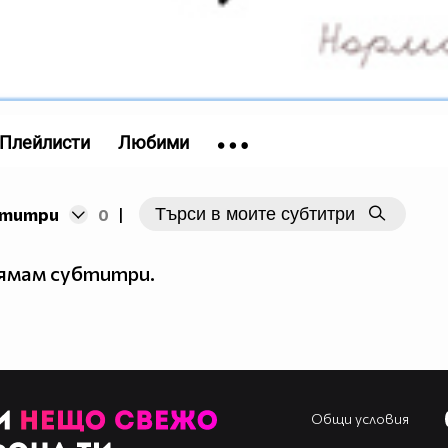
Плейлисти
Любими
бтитри
0
|
нямам субтитри.
Общи условия