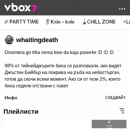
Member of
👾
🎉 PARTY TIME
👂 Клю – клю
🪀CHILL ZONE
⭐Li
whaitingdeath
Divomera go tr6a nema kwo da kaja powe4e :D :D :D
98% от тийнейджърите биха се разплакали, ако видят
Джъстин Бийбър на покрива на ръба на небостъргач,
готов да скочи всеки момент. Ако си от тези 2%, които
биха седяли отстрани с пакет
пуканки, крещейки "НАПРАВИ ЗАДНО САЛТО,
Инфо
СЛЕДВАЙ
1
ХАРЕСЙ ТОВА
Плейлисти
2