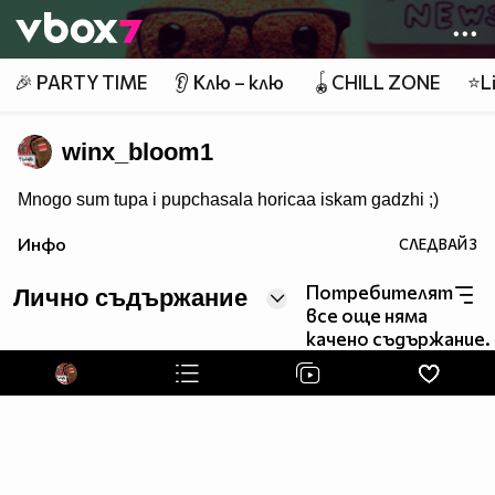
Member of
👾
🎉 PARTY TIME
👂 Клю – клю
🪀CHILL ZONE
⭐Li
winx_bloom1
Mnogo sum tupa i pupchasala horicaa iskam gadzhi ;)
Инфо
СЛЕДВАЙ
3
Потребителят
Лично съдържание
все още няма
качено съдържание.