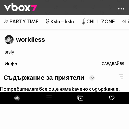
Member of
👾
🎉 PARTY TIME
👂 Клю – клю
🪀CHILL ZONE
⭐Li
worldless
srsly
Инфо
СЛЕДВАЙ
59
Съдържание за приятели
Потребителят все още няма качено съдържание.