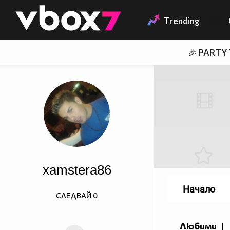
Member of
👾
Trending
🎉 PARTY
xamstera86
Начало
СЛЕДВАЙ
0
Любими
|