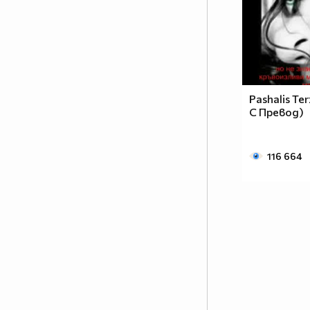
Pashalis Ter
С Превод)
116 664