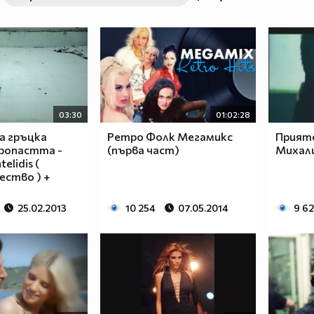
03:30
01:02:28
а гръцка
Ретро Фолк Мегамикс
Прияте
пропастта -
(първа част)
Михал
telidis (
ество ) +
25.02.2013
10 254
07.05.2014
9 6