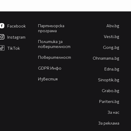
Партньорска
Abv.bg
Facebook
програма
Vesti.bg
Instagram
Политика за
поверителност
Gong.bg
TikTok
Поверителност
Оhnamama.bg
GDPR Инфо
Edna.bg
Известия
Sinoptik.bg
Grabo.bg
Pariteni.bg
За нас
За реклама