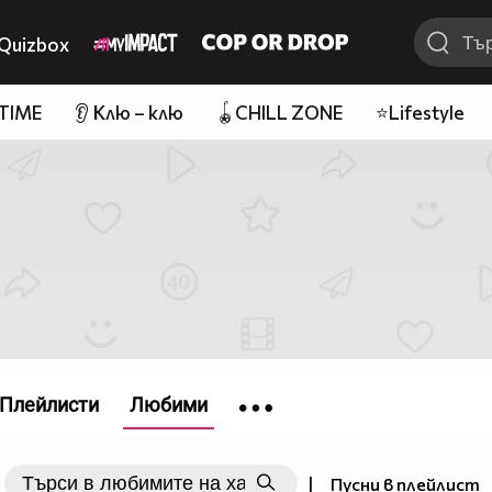
Quizbox
 TIME
👂 Клю – клю
🪀CHILL ZONE
⭐Lifestyle
Плейлисти
Любими
|
Пусни в плейлист