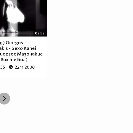
02:52
д) Giorgos
kis - Sexo Kanei
Гиоргос Мазонакис
авих те Бог)
635
22.11.2008