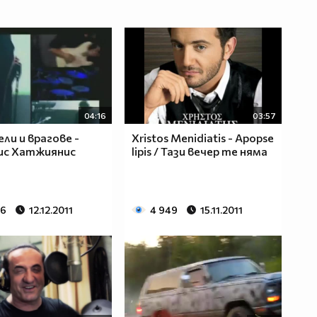
04:16
03:57
ли и врагове -
Xristos Menidiatis - Apopse
ис Хатжиянис
lipis / Тази вечер те няма
26
12.12.2011
4 949
15.11.2011