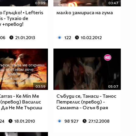
03:09
03:47
 Гръцко! • Lefteris
малко замириса на гума
s - Tyxaio de
 +превод!
106
21.01.2013
122
10.02.2012
03:59
05:07
 Karras - Ke Min Me
Събуди се, Танаси - Танос
s (превод) Василис
Петрелис (превод) -
- Да Не Ме Търсиш
Саманта - Огън в рая
924
18.01.2010
98 927
27.12.2008