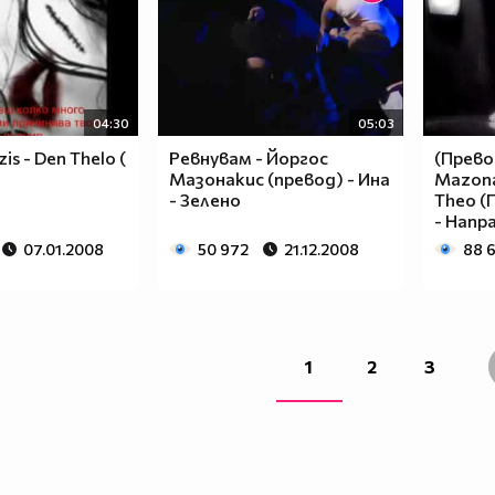
04:30
05:03
zis - Den Thelo (
Ревнувам - Йоргос
(Прево
Мазонакис (превод) - Ина
Mazona
- Зелено
Theo (
- Напр
07.01.2008
50 972
21.12.2008
88 
1
2
3