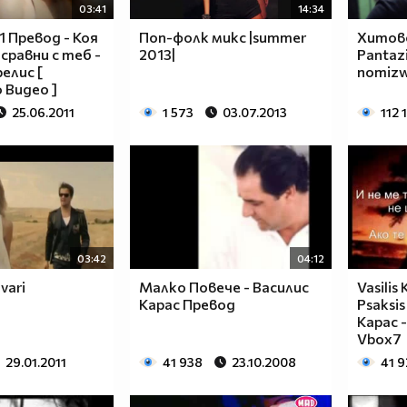
03:41
14:34
1 Превод - Коя
Поп-фолк микс |summer
Хитово
сравни с теб -
2013|
Pantazi
елис [
nomizw
 Видео ]
25.06.2011
1 573
03.07.2013
112 
03:42
04:12
evari
Малко Повече - Василис
Vasilis
Карас Превод
Psaksi
Карас 
Vbox7
29.01.2011
41 938
23.10.2008
41 