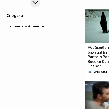
Сподели
Напиши съобщение
Убийствен
балада! В 
Pantelis Pan
Високо Кач
Превод
438 594