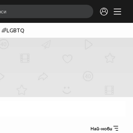
🌈LGBTQ
Най-нови