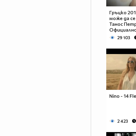
Гръцко 201
може да се 
Танос Петр
Официално
29 103
Nino - 14 Fl
2 423