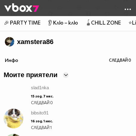
Member of
👾
🎉 PARTY TIME
👂 Клю – клю
🪀CHILL ZONE
⭐Li
xamstera86
Инфо
СЛЕДВАЙ
0
Моите приятели
slad1nka
15 год. 7 мес.
СЛЕДВАЙ
0
bibsito91
16 год. 1 мес.
СЛЕДВАЙ
1