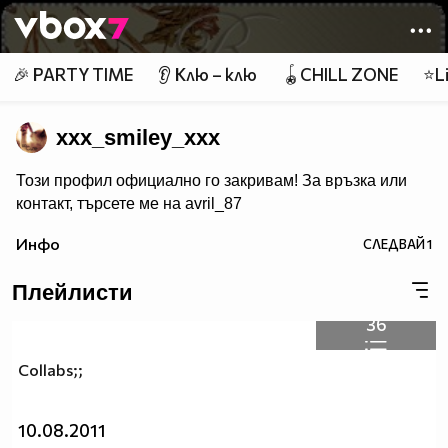
Member of
👾
🎉 PARTY TIME
👂 Клю – клю
🪀CHILL ZONE
⭐Li
xxx_smiley_xxx
Този профил официално го закривам! За връзка или
контакт, търсете ме на avril_87
Инфо
СЛЕДВАЙ
1
Плейлисти
36
Collabs;;
10.08.2011