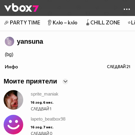
Member of
👾
🎉 PARTY TIME
👂 Клю – клю
🪀CHILL ZONE
⭐Li
yansuna
(bg)
Инфо
СЛЕДВАЙ
21
Моите приятели
sprite_maniak
16 год. 6 мес.
СЛЕДВАЙ
1
lapeto_beatbox98
16 год. 7 мес.
СЛЕДВАЙ
0