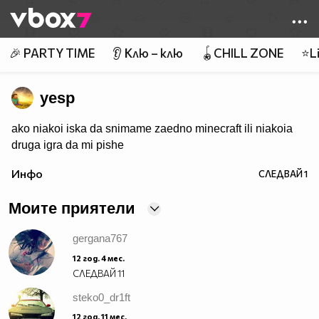
Member of
👾
🎉 PARTY TIME
👂 Клю – клю
🪀CHILL ZONE
⭐Li
yesp
ako niakoi iska da snimame zaedno minecraft ili niakoia
druga igra da mi pishe
Инфо
СЛЕДВАЙ
1
Моите приятели
gergana767
12 год. 4 мес.
СЛЕДВАЙ
11
steko0_dr1ft
12 год. 11 мес.