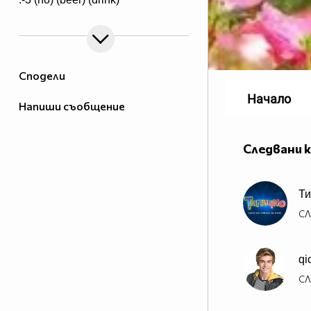
Сподели
Начало
Напиши съобщение
Следвани 
Ти
СЛ
qi
СЛ