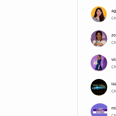
ag
СЛ
zo
СЛ
vi
СЛ
ia
СЛ
mi
СЛ