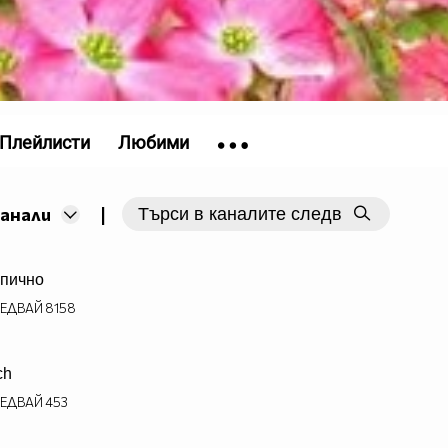
Плейлисти
Любими
|
канали
пично
ЕДВАЙ
8158
ch
ЕДВАЙ
453