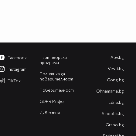
Партньорска
Abv.bg
Facebook
програма
Vesti.bg
Instagram
Политика за
поверителност
Gong.bg
TikTok
Поверителност
Оhnamama.bg
GDPR Инфо
Edna.bg
Известия
Sinoptik.bg
Grabo.bg
Pariteni.bg