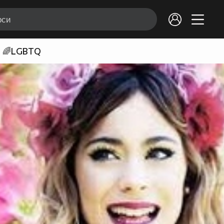
🌈LGBTQ