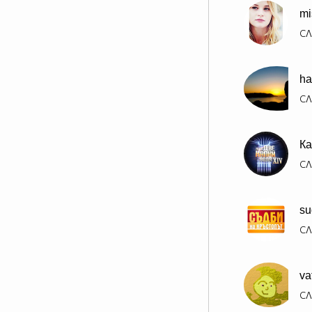
mi
СЛ
ha
СЛ
Ка
СЛ
su
СЛ
va
СЛ