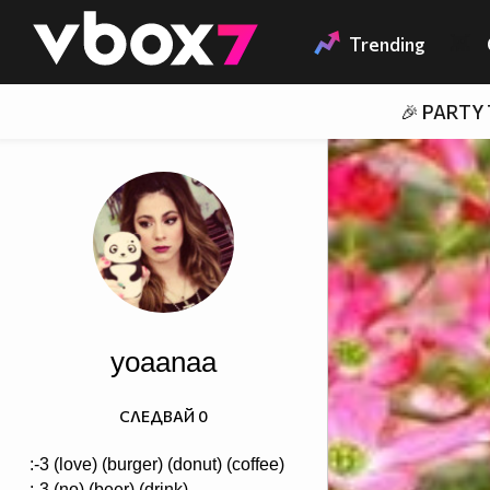
Member of
👾
Trending
🎉 PARTY
yoaanaa
СЛЕДВАЙ
0
:-3 (love) (burger) (donut) (coffee)
:-3 (no) (beer) (drink)