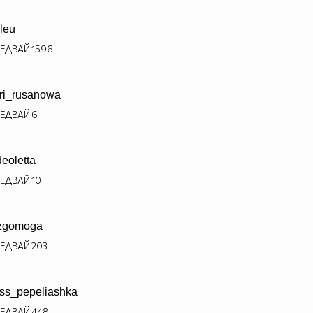
leu
ЕДВАЙ
1596
ri_rusanowa
ЕДВАЙ
6
deoletta
ЕДВАЙ
10
zgomoga
ЕДВАЙ
203
ss_pepeliashka
ЕДВАЙ
448