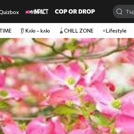
Quizbox
 TIME
👂 Клю – клю
🪀CHILL ZONE
⭐Lifestyle