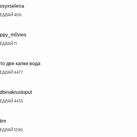
ssyxselena
ЕДВАЙ
466
ppy_m0vies
ЕДВАЙ
11
то две капки вода
ЕДВАЙ
4477
dbinakrustoput
ЕДВАЙ
4435
tim
ЕДВАЙ
1296