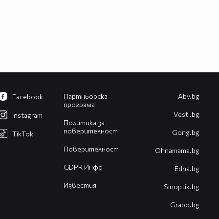
Партньорска
Abv.bg
Facebook
програма
Vesti.bg
Instagram
Политика за
поверителност
Gong.bg
TikTok
Поверителност
Оhnamama.bg
GDPR Инфо
Edna.bg
Известия
Sinoptik.bg
Grabo.bg