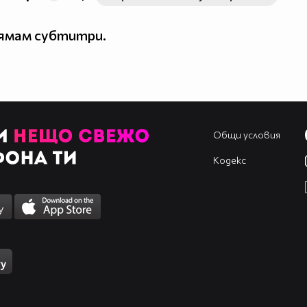
нямам субтитри.
Общи условия
Кодекс