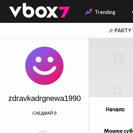
Member of
👾
Trending
🎉 PARTY
zdravkadrgnewa1990
Начало
СЛЕДВАЙ
0
Моите су