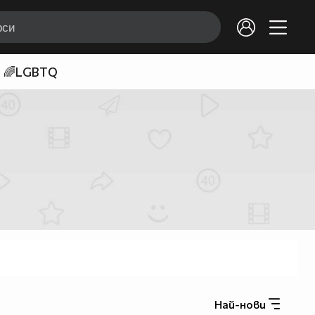
🌈LGBTQ
Най-нови