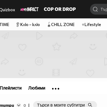
Quizbox
 TIME
👂 Клю – клю
🪀CHILL ZONE
⭐Lifestyle
Плейлисти
Любими
бтитри
0
|