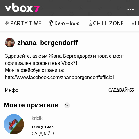
Member of
👾
🎉 PARTY TIME
👂 Клю – клю
🪀CHILL ZONE
⭐Li
zhana_bergendorff
Здравейте, аз съм Жана Бергендорф и това е моят
официален профил във Vbox7!
Моята фейсбук страница:
http://www.facebook.com/zhanabergendorffofficial
Инфо
СЛЕДВАЙ
155
Моите приятели
krizik
12 год. 3 мес.
СЛЕДВАЙ
0