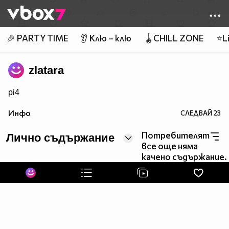
Member of
👾
🎉 PARTY TIME
👂 Клю – клю
🪀CHILL ZONE
⭐Li
zlatara
pi4
Инфо
СЛЕДВАЙ
23
Потребителят
Лично съдържание
все още няма
качено съдържание.