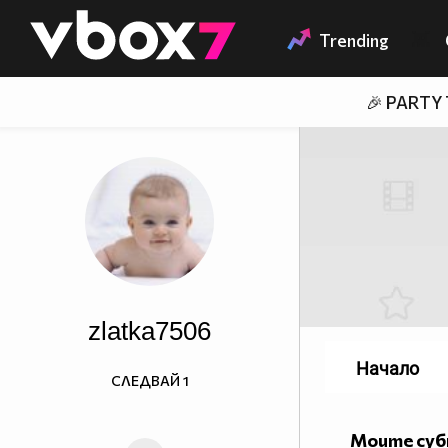
Member of
👾
Trending
🎉 PARTY
zlatka7506
Начало
СЛЕДВАЙ
1
Моите су