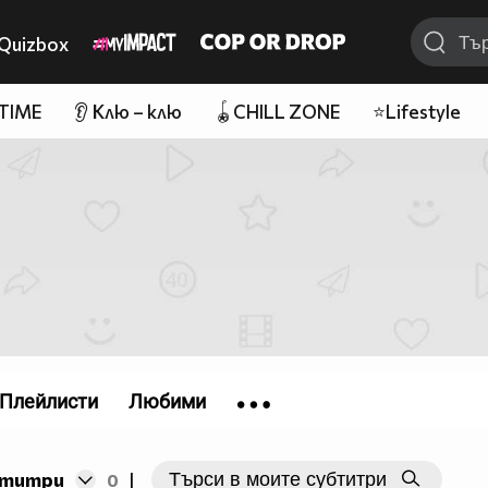
Quizbox
 TIME
👂 Клю – клю
🪀CHILL ZONE
⭐Lifestyle
Плейлисти
Любими
бтитри
0
|