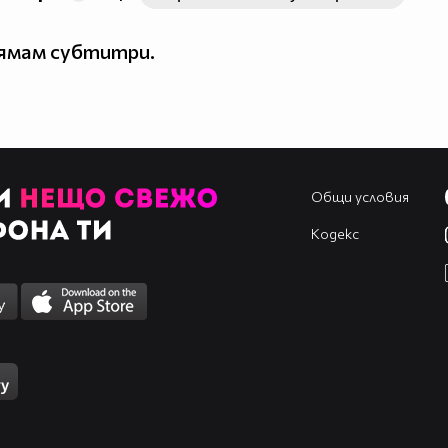
нямам субтитри.
Общи условия
Кодекс