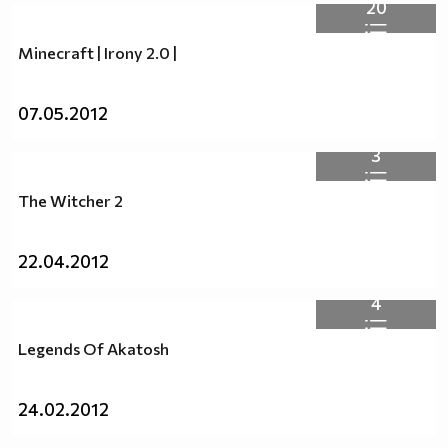
20
запитвания по-долу!
For inquiries see the email below.
Minecraft | Irony 2.0 |
07.05.2012
3
The Witcher 2
22.04.2012
4
Legends Of Akatosh
24.02.2012