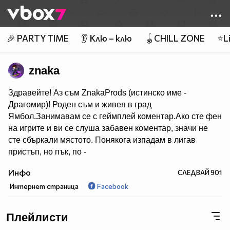
Member of
👾
🎉 PARTY TIME
👂 Клю – клю
🪀CHILL ZONE
⭐Li
znaka
Здравейте! Аз съм ZnakaProds (истинско име -
Драгомир)! Роден съм и живея в град
Ямбол.Занимавам се с геймплей коментар.Ако сте фен
на игрите и ви се слуша забавен коментар, значи не
сте сбъркали мястото. Понякога изпадам в лигав
пристъп, но пък, по -
добре от това да говоря все едно съм на погребение..
Инфо
СЛЕДВАЙ
901
:) Ако това, което правя ви харесва, може да се
Интернет страница
Facebook
абонирате! ^^
За тези, които питат - не мога да снимам с вас, както и
да играя, и да ви добавям където и да било!
Плейлисти
*За продуктово позициониране - имейлът за бизнес