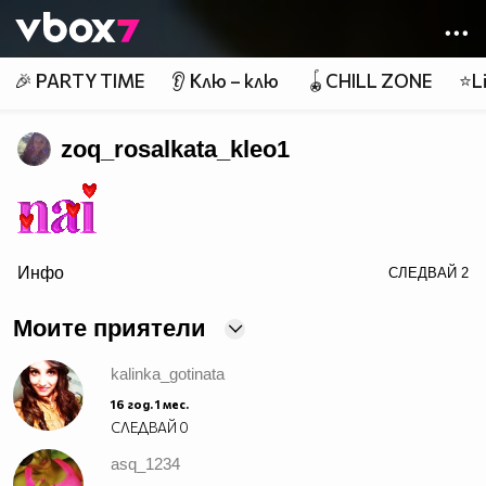
Member of
👾
🎉 PARTY TIME
👂 Клю – клю
🪀CHILL ZONE
⭐Li
zoq_rosalkata_kleo1
Инфо
СЛЕДВАЙ
2
border=0>
Моите приятели
kalinka_gotinata
16 год. 1 мес.
СЛЕДВАЙ
0
asq_1234