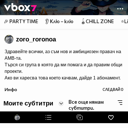
Member of
👾
🎉 PARTY TIME
👂 Клю – клю
🪀CHILL ZONE
⭐Li
zoro_roronoa
Здравейте всички, аз съм нов и амбициозен правач на
АМВ-та.
Търся си група в която да ми помага и да правим общи
проекти.
Ако ви харесва това което качвам, дайде 1 абонамент.
Инфо
СЛЕДВАЙ
0
Все още нямам
Моите субтитри
субтитри.