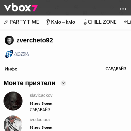
Member of
👾
🎉 PARTY TIME
👂 Клю – клю
🪀CHILL ZONE
⭐Li
zvercheto92
Инфо
СЛЕДВАЙ
3
Моите приятели
slavicackov
16 год. 3 седм.
СЛЕДВАЙ
3
ivodoctora
16 год. 3 седм.