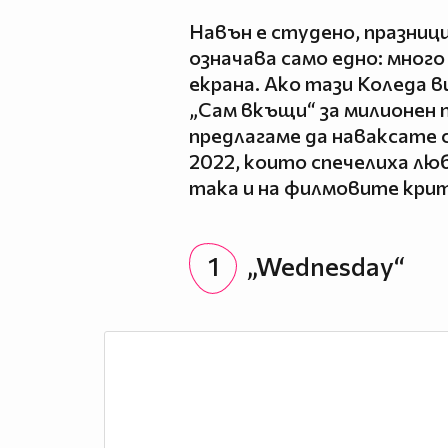
Навън е студено, празниц
означава само едно: много
екрана. Ако тази Коледа в
„Сам вкъщи“ за милионен п
предлагаме да наваксате 
2022, които спечелиха лю
така и на филмовите крити
1
„Wednesday“