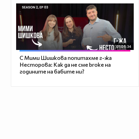
01:05:34
С Мими Шишкова попитахме г-жа
Несторова: Как да не сме broke на
годините на бабите ни?