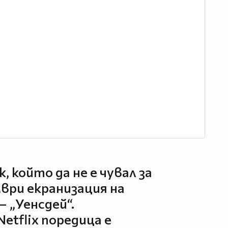
, който да не е чувал за
ври екранизация на
 „Уенсдей“.
etflix поредица е