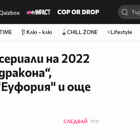
Quizbox
 TIME
👂 Клю – клю
🪀CHILL ZONE
⭐Lifestyle
сериали на 2022
дракона“,
"Еуфория" и още
СЛЕДВАЙ
109