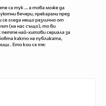
ите са тук … а това може да
 уютни вечери, прекарани пред
и се гледа нещо различно от
ът (на нас също), то ви
с петте най-хитови сериала за
бовта както на публиката,
ци . Ето кои са те: