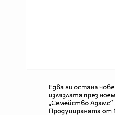
Едва ли остана човек
излязлата през ноем
„Семейство Адамс“ –
Продуцираната от N