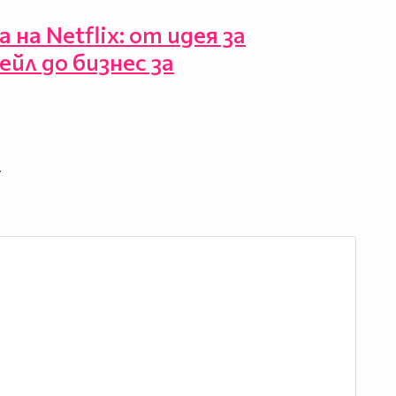
на Netflix: от идея за
ейл до бизнес за
“