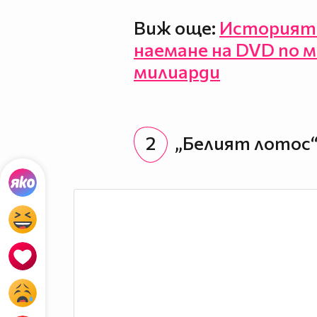
Виж още:
Историята 
наемане на DVD по м
милиарди
2
„Белият лотос