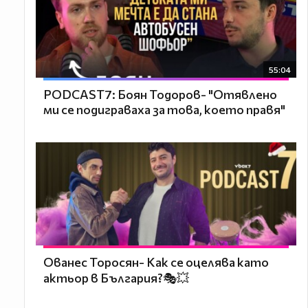
55:04
PODCAST7: ‪Боян Тодоров- "Отявлено
ми се подиграваха за това, което правя"
Ованес Торосян- Как се оцелява като
актьор в България?🎭💥