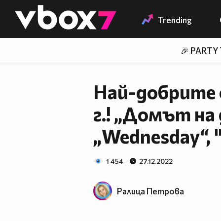
Member of
👾
Trending
🎉 PARTY
Най-добрите 
г.! „Домът на 
„Wednesday“, 
1 454
27.12.2022
Ралица Петровa