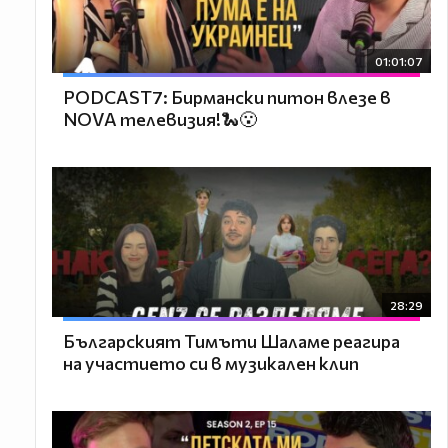
01:01:07
PODCAST7: Бирмански питон влезе в
NOVA телевизия!🐍😮
28:29
Българският Тимъти Шаламе реагира
на участието си в музикален клип