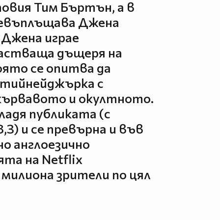
овия Тим Бъртън, а в
ревъплъщава Джена
 Джена играе
астваща дъщеря на
оято се опитва да
 тийнейджърка с
кървавото и окултното.
ладя публиката (с
,3) и се превърна и във
о англоезично
та на Netflix
 милиона зрители по цял