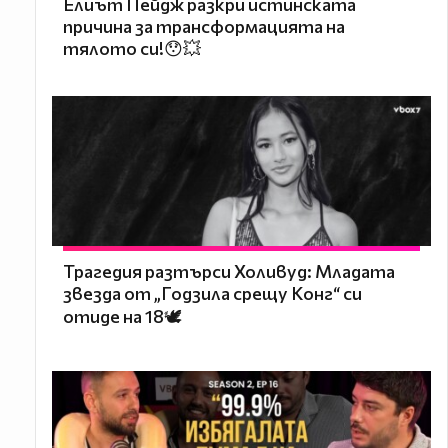
Елиът Пейдж разкри истинската
причина за трансформацията на
тялото си!😯💥
Трагедия разтърси Холивуд: Младата
звезда от „Годзила срещу Конг“ си
отиде на 18🕊️