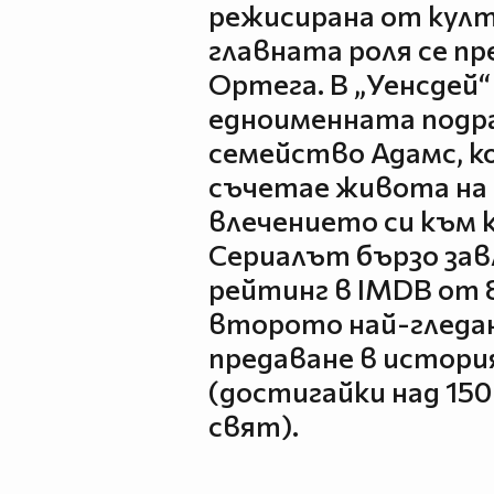
режисирана от култ
главната роля се п
Ортега. В „Уенсдей“
едноименната подр
семейство Адамс, к
съчетае живота на
влечението си към 
Сериалът бързо зав
рейтинг в IMDB от 8
второто най-гледан
предаване в история
(достигайки над 150
свят).