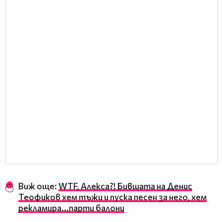
Виж още:
WTF, Алекса?! Бившата на Денис
Теофиков хем тъжи и пуска песен за него, хем
рекламира...парти балони