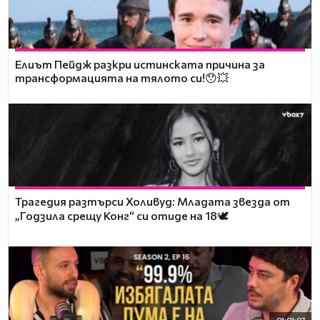
Елиът Пейдж разкри истинската причина за
трансформацията на тялото си!😯💥
Трагедия разтърси Холивуд: Младата звезда от
„Годзила срещу Конг“ си отиде на 18🕊️