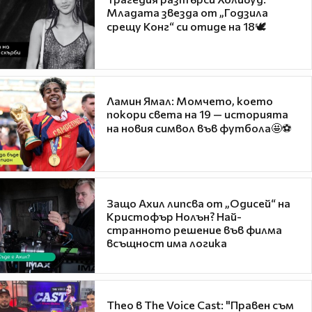
Младата звезда от „Годзила
срещу Конг“ си отиде на 18🕊️
Ламин Ямал: Момчето, което
покори света на 19 — историята
на новия символ във футбола🤩⚽
Защо Ахил липсва от „Одисей“ на
Кристофър Нолън? Най-
странното решение във филма
всъщност има логика
Theo в The Voice Cast: "Правен съм