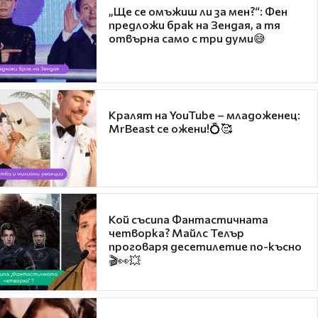
„Ще се омъжиш ли за мен?“: Фен
предложи брак на Зендая, а тя
отвърна само с три думи😅
Кралят на YouTube – младоженец:
MrBeast се ожени!💍🥰
Кой съсипа Фантастичната
четворка? Майлс Телър
проговаря десетилетие по-късно
🎬👀💥