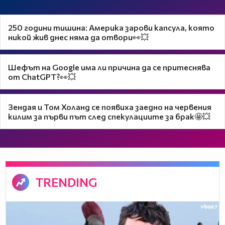
250 години тишина: Америка зарови капсула, която
никой жив днес няма да отвори👀💥
Шефът на Google има ли причина да се притеснява
от ChatGPT?👀💥
Зендая и Том Холанд се появиха заедно на червения
килим за първи път след спекулациите за брак🤩💥
TRENDING