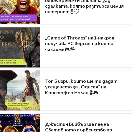
IShowSpeed?! Истината зад
сделката, която разтърси целия
интернет🤑💥
„Game of Thrones“ най-накрая
получава PC версията която
чакахме🎮🤩
Топ 5 игри, които ще ти дадат
усещането за „Одисея“ на
Кристофър Нолан🤩🎮
Джъстин Бийбър ще пее на
Световното първенство по