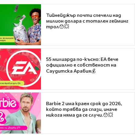
Тийнейджър почти спечели над
милион долара с тотален гейминг
трол😯💥
55 милиарда по-късно: EA вече
официално е собственост на
Саудитска Арабия💰
Barbie 2 има краен срок до 2026,
който трябва да спази, иначе
никога няма да се случи.😯💥