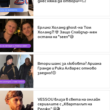
днес няма да отвори👀💥
Ерлинг Холанд ghost-на Том
Холанд?! 💀 Защо Спайдър-мен
остана на "seen"😅
Втори шанс за любовта? Ариана
Гранде и Рики Алварес отново
заедно!😍
VESSOU влиза в света на онлайн
сериалите с „Кварталът на
Реджо“ 🤩🎬