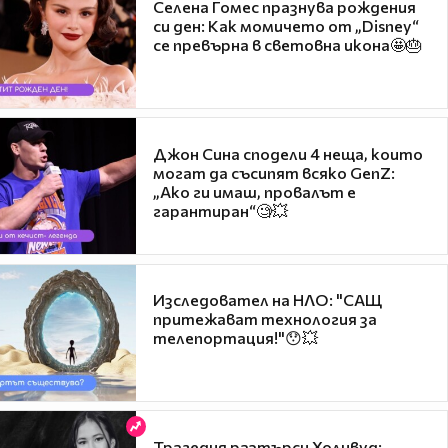
Селена Гомес празнува рождения
си ден: Как момичето от „Disney“
се превърна в световна икона🤩🎂
Джон Сина сподели 4 неща, които
могат да съсипят всяко GenZ:
„Ако ги имаш, провалът е
гарантиран“🧐💥
Изследовател на НЛО: "САЩ
притежават технология за
телепортация!"😯💥
Трагедия разтърси Холивуд: