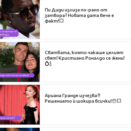
Пи Диди излиза по-рано от
затвора? Новата дата вече е
факт!💥
Сватбата, която чакаше целият
свят! Кристиано Роналдо се жени!
💍🍾
Ариана Гранде изчезва?!
Решението ѝ шокира всички!😯💥