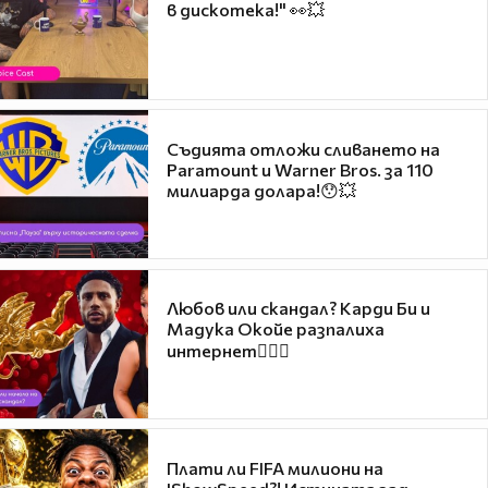
в дискотека!" 👀💥
Съдията отложи сливането на
Paramount и Warner Bros. за 110
милиарда долара!😯💥
Любов или скандал? Карди Би и
Мадука Окойе разпалиха
интернет❤️‍🔥🔥
Плати ли FIFA милиони на