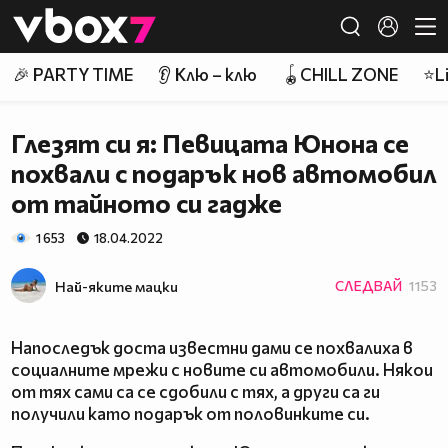
Member of
👾
🎉 PARTY TIME
👂 Клю – клю
🪀CHILL ZONE
⭐Li
Глезят си я: Певицата Юнона се
похвали с подарък нов автомобил
от тайното си гадже
1 653
18.04.2022
Най-яките мацки
СЛЕДВАЙ
1153
Напоследък доста известни дами се похвалиха в
социалните мрежи с новите си автомобили. Някои
от тях сами са се сдобили с тях, а други са ги
получили като подарък от половинките си.