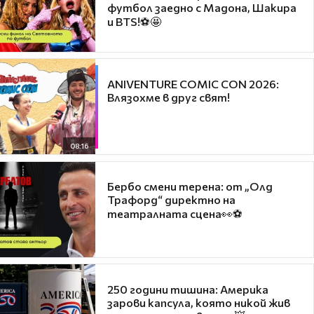
футбол заедно с Мадона, Шакира
и BTS!⚽🤩
ANIVENTURE COMIC CON 2026:
Влязохме в друг свят!
08:16
Бербо смени терена: от „Олд
Трафорд“ директно на
театралната сцена👀⚽
250 години тишина: Америка
зарови капсула, която никой жив