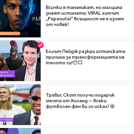
Всички я тананикат, но малцина
знаят истината: VIRAL хитът
„Papaoutai“ всъщност не е изпят
от човек!
Елиът Пейдж разкри истинската
причина за трансформацията на
тялото си!😯💥
Травис Скот получи подарък
мечта от Холанд — всеки
футболен фен би го искал! 🤩