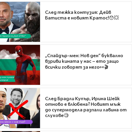
След тежка контузия: Дейв
Батиста е новият Кратос!😯💥
„Спайдър-мен: Нов ден“ буквално
взриви кината у нас – ето защо
всички говорят за него👀🎬
След Брадли Купър, Ирина Шейк
отново е влюбена? Новият мъж
до супермодела разпали лавина от
слухове🧐