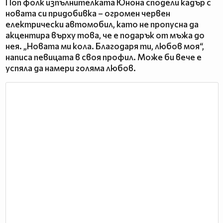
Поп фолк изпълнителката Юнона сподели кадър с
новата си придобивка – огромен червен
електрически автомобил, като не пропусна да
акцентира върху това, чe е подарък от мъжа до
нея. „Новата ми кола. Благодаря ти, любов моя“,
написа певицата в своя профил. Може би вече е
успяла да намери голяма любов.