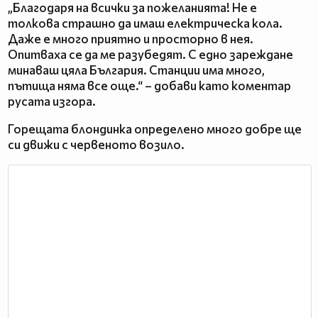
„Благодаря на всички за пожеланията! Не е
толкова страшно да имаш електрическа кола.
Даже е много приятно и просторно в нея.
Опитваха се да ме разубедят. С едно зареждане
минаваш цяла България. Станции има много,
пътища няма все още.“ – добави като коментар
русата изгора.
Горещата блондинка определено много добре ще
си движи с червеното возило.