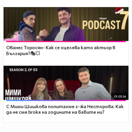
Ованес Торосян- Как се оцелява като актьор в
България?🎭💥
01:05:34
С Мими Шишкова попитахме г-жа Несторова: Как
да не сме broke на годините на бабите ни?