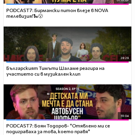
01:01:07
PODCAST7: Бирмански питон влезе в NOVA
телевизия!🐍😮
28:29
Българският Тимъти Шаламе реагира на
участието си в музикален клип
55:04
PODCAST7: ‪Боян Тодоров- "Отявлено ми се
подиграваха за това, което правя"